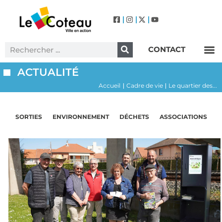
CONTACT
Label Villes et Villages Fleuris – Le Coteau (3 Fleurs)
ACTUALITÉ
Accueil
Cadre de vie
Le quartier des...
|
|
SORTIES
ENVIRONNEMENT
DÉCHETS
ASSOCIATIONS