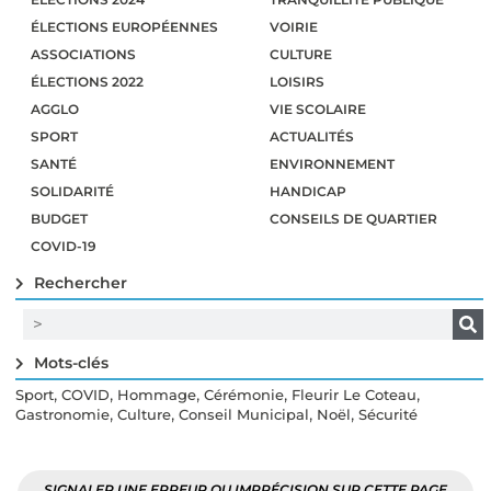
ÉLECTIONS EUROPÉENNES
VOIRIE
ASSOCIATIONS
CULTURE
ÉLECTIONS 2022
LOISIRS
AGGLO
VIE SCOLAIRE
SPORT
ACTUALITÉS
SANTÉ
ENVIRONNEMENT
SOLIDARITÉ
HANDICAP
BUDGET
CONSEILS DE QUARTIER
COVID-19
Rechercher
Mots-clés
,
,
,
,
,
Sport
COVID
Hommage
Cérémonie
Fleurir Le Coteau
,
,
,
,
Gastronomie
Culture
Conseil Municipal
Noël
Sécurité
SIGNALER UNE ERREUR OU IMPRÉCISION SUR CETTE PAGE