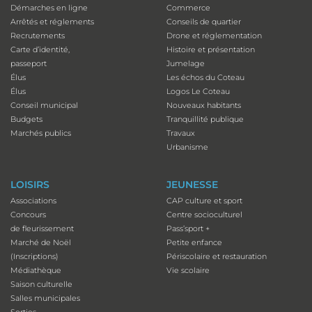
Démarches en ligne
Commerce
Arrêtés et réglements
Conseils de quartier
Recrutements
Drone et réglementation
Carte d’identité,
Histoire et présentation
passeport
Jumelage
Élus
Les échos du Coteau
Élus
Logos Le Coteau
Conseil municipal
Nouveaux habitants
Budgets
Tranquillité publique
Marchés publics
Travaux
Urbanisme
LOISIRS
JEUNESSE
Associations
CAP culture et sport
Concours
Centre socioculturel
de fleurissement
Pass’sport +
Marché de Noël
Petite enfance
(Inscriptions)
Périscolaire et restauration
Médiathèque
Vie scolaire
Saison culturelle
Salles municipales
Sorties