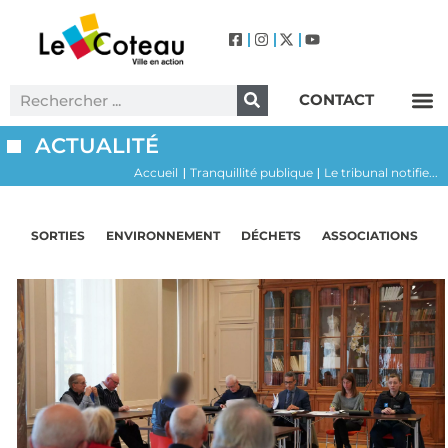
CONTACT
Label Villes et Villages Fleuris – Le Coteau (3 Fleurs)
ACTUALITÉ
Accueil
Tranquillité publique
Le tribunal notifie...
|
|
SORTIES
ENVIRONNEMENT
DÉCHETS
ASSOCIATIONS