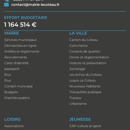
contact@mairie-lecoteau.fr
EFFORT BUDGÉTAIRE
1 164 514 €
MAIRIE
LA VILLE
Services municipaux
Canton du Coteau
Démarches en ligne
Commerce
Arrêtés et réglements
Conseils de quartier
Recrutements
Drone et réglementation
Carte d’identité,
Histoire et présentation
passeport
Jumelage
Élus
Les échos du Coteau
Élus
Logos Le Coteau
Conseil municipal
Nouveaux habitants
Budgets
Tranquillité publique
Marchés publics
Travaux
Urbanisme
LOISIRS
JEUNESSE
Associations
CAP culture et sport