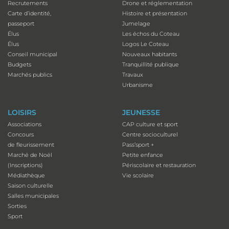
Recrutements
Drone et réglementation
Carte d’identité,
Histoire et présentation
passeport
Jumelage
Élus
Les échos du Coteau
Élus
Logos Le Coteau
Conseil municipal
Nouveaux habitants
Budgets
Tranquillité publique
Marchés publics
Travaux
Urbanisme
LOISIRS
JEUNESSE
Associations
CAP culture et sport
Concours
Centre socioculturel
de fleurissement
Pass’sport +
Marché de Noël
Petite enfance
(Inscriptions)
Périscolaire et restauration
Médiathèque
Vie scolaire
Saison culturelle
Salles municipales
Sorties
Sport