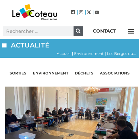
CONTACT
Label Villes et Villages Fleuris – Le Coteau (3 Fleurs)
ACTUALITÉ
Accueil
Environnement
Les Berges du...
|
|
SORTIES
ENVIRONNEMENT
DÉCHETS
ASSOCIATIONS