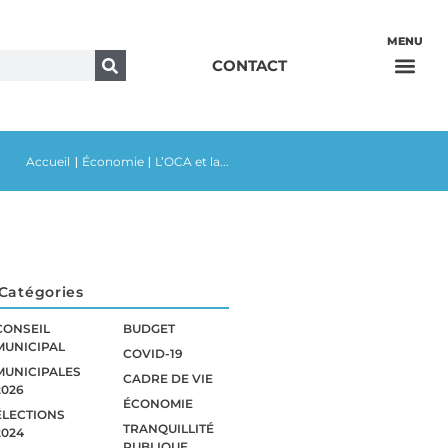
CONTACT
Accueil
Économie
L’OCA et la...
|
|
Catégories
CONSEIL
BUDGET
MUNICIPAL
COVID-19
MUNICIPALES
CADRE DE VIE
2026
ÉCONOMIE
ÉLECTIONS
TRANQUILLITÉ
2024
PUBLIQUE