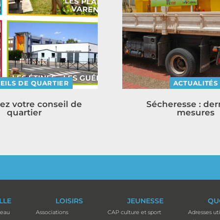
EILS DE QUARTIER
ACTUALITÉS
ez votre conseil de
Sécheresse : der
quartier
mesures
ILLE
LOISIRS
JEUNESSE
QU
teau
Associations
CAP culture et sport
Adresses uti