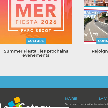
CULTURE
CONS
Summer Fiesta : les prochains
Rejoign
événements
MAIRIE
LA V
Services municipaux
Canton du Co