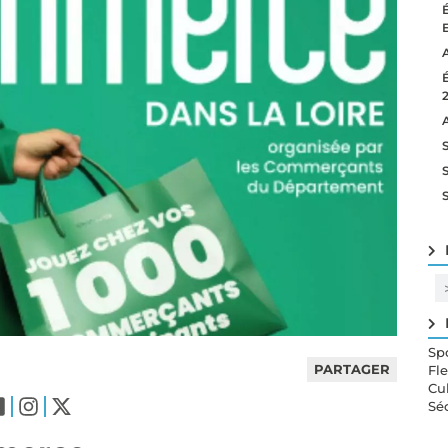
Sp
PARTAGER
Fl
Cu
Sé