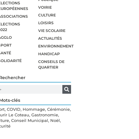
ÉLECTIONS
VOIRIE
EUROPÉENNES
CULTURE
ASSOCIATIONS
LOISIRS
ÉLECTIONS
2022
VIE SCOLAIRE
AGGLO
ACTUALITÉS
SPORT
ENVIRONNEMENT
SANTÉ
HANDICAP
SOLIDARITÉ
CONSEILS DE
QUARTIER
Rechercher
Mots-clés
,
,
,
,
ort
COVID
Hommage
Cérémonie
,
,
eurir Le Coteau
Gastronomie
,
,
,
lture
Conseil Municipal
Noël
curité