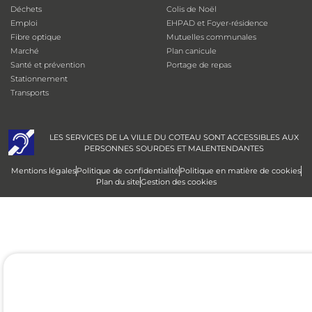
Déchets
Colis de Noël
Emploi
EHPAD et Foyer-résidence
Fibre optique
Mutuelles communales
Marché
Plan canicule
Santé et prévention
Portage de repas
Stationnement
Transports
LES SERVICES DE LA VILLE DU COTEAU SONT ACCESSIBLES AUX
PERSONNES SOURDES ET MALENTENDANTES
Mentions légales
Politique de confidentialité
Politique en matière de cookies
Plan du site
Gestion des cookies