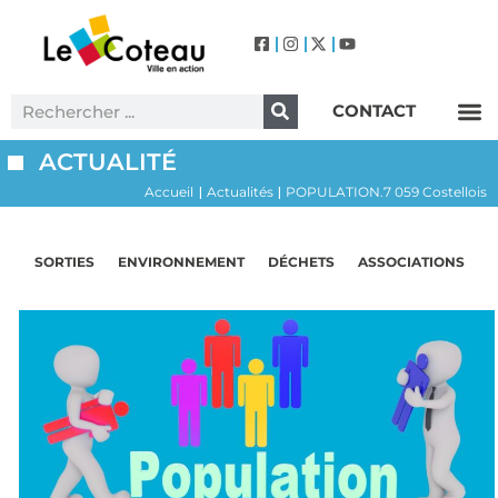
CONTACT
Label Villes et Villages Fleuris – Le Coteau (3 Fleurs)
ACTUALITÉ
Accueil
Actualités
POPULATION.7 059 Costellois
|
|
SORTIES
ENVIRONNEMENT
DÉCHETS
ASSOCIATIONS