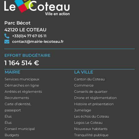
Parc Bécot
42120 LE COTEAU
+33(0)4 77 67 05 11
contact@mairie-lecoteau.fr
EFFORT BUDGÉTAIRE
1 164 514 €
MAIRIE
LA VILLE
Services municipaux
Canton du Coteau
Démarches en ligne
Commerce
Arrêtés et réglements
Conseils de quartier
Recrutements
Drone et réglementation
Carte d’identité,
Histoire et présentation
passeport
Jumelage
Élus
Les échos du Coteau
Élus
Logos Le Coteau
Conseil municipal
Nouveaux habitants
Budgets
Tranquillité publique