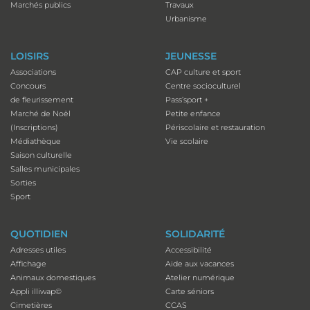
Marchés publics
Travaux
Urbanisme
LOISIRS
JEUNESSE
Associations
CAP culture et sport
Concours
Centre socioculturel
de fleurissement
Pass’sport +
Marché de Noël
Petite enfance
(Inscriptions)
Périscolaire et restauration
Médiathèque
Vie scolaire
Saison culturelle
Salles municipales
Sorties
Sport
QUOTIDIEN
SOLIDARITÉ
Adresses utiles
Accessibilité
Affichage
Aide aux vacances
Animaux domestiques
Atelier numérique
Appli illiwap©
Carte séniors
Cimetières
CCAS