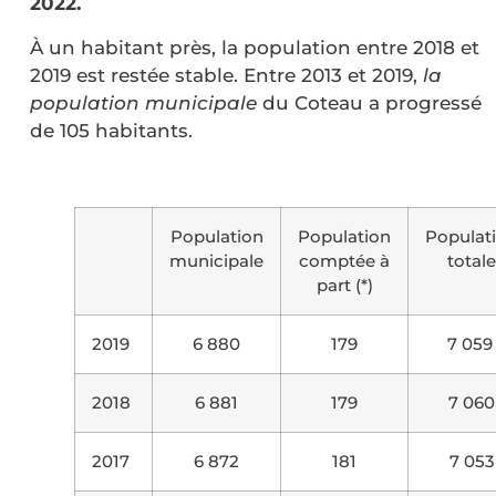
2022.
À un habitant près, la population entre 2018 et
2019 est restée stable.
Entre 2013 et 2019,
la
population municipale
du Coteau a progressé
de 105 habitants.
Population
Population
Populat
municipale
comptée à
totale
part (*)
2019
6 880
179
7 05
2018
6 881
179
7 060
2017
6 872
181
7 053