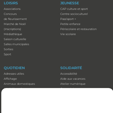
LOISIRS
JEUNESSE
Associations
CAP culture et sport
Concours
Centre socioculturel
de fleurissement
Pass’sport +
Marché de Noël
Petite enfance
(Inscriptions)
Périscolaire et restauration
Médiathèque
Vie scolaire
Saison culturelle
Salles municipales
Sorties
Sport
QUOTIDIEN
SOLIDARITÉ
Adresses utiles
Accessibilité
Affichage
Aide aux vacances
Animaux domestiques
Atelier numérique
Appli illiwap©
Carte séniors
Cimetières
CCAS
Déchets
Colis de Noël
Emploi
EHPAD et Foyer-résidence
Fibre optique
Mutuelles communales