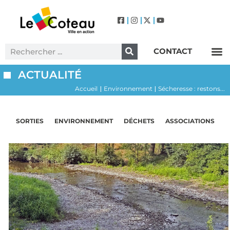
CONTACT
Label Villes et Villages Fleuris – Le Coteau (3 Fleurs)
ACTUALITÉ
Accueil
Environnement
Sécheresse : restons...
|
|
SORTIES
ENVIRONNEMENT
DÉCHETS
ASSOCIATIONS