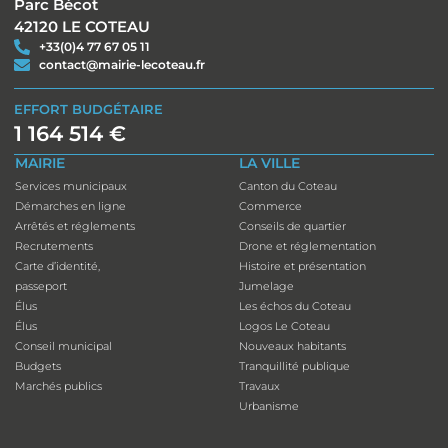
Parc Bécot
42120 LE COTEAU
+33(0)4 77 67 05 11
contact@mairie-lecoteau.fr
EFFORT BUDGÉTAIRE
1 164 514 €
MAIRIE
LA VILLE
Services municipaux
Canton du Coteau
Démarches en ligne
Commerce
Arrêtés et réglements
Conseils de quartier
Recrutements
Drone et réglementation
Carte d’identité,
Histoire et présentation
passeport
Jumelage
Élus
Les échos du Coteau
Élus
Logos Le Coteau
Conseil municipal
Nouveaux habitants
Budgets
Tranquillité publique
Marchés publics
Travaux
Urbanisme