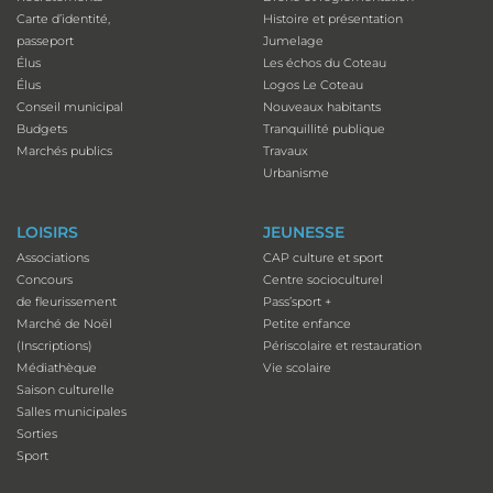
Carte d’identité,
Histoire et présentation
passeport
Jumelage
Élus
Les échos du Coteau
Élus
Logos Le Coteau
Conseil municipal
Nouveaux habitants
Budgets
Tranquillité publique
Marchés publics
Travaux
Urbanisme
LOISIRS
JEUNESSE
Associations
CAP culture et sport
Concours
Centre socioculturel
de fleurissement
Pass’sport +
Marché de Noël
Petite enfance
(Inscriptions)
Périscolaire et restauration
Médiathèque
Vie scolaire
Saison culturelle
Salles municipales
Sorties
Sport