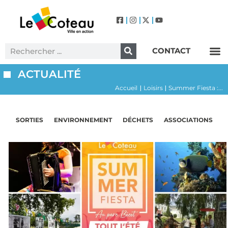
CONTACT
Label Villes et Villages Fleuris – Le Coteau (3 Fleurs)
ACTUALITÉ
Accueil
Loisirs
Summer Fiesta :...
|
|
SORTIES
ENVIRONNEMENT
DÉCHETS
ASSOCIATIONS