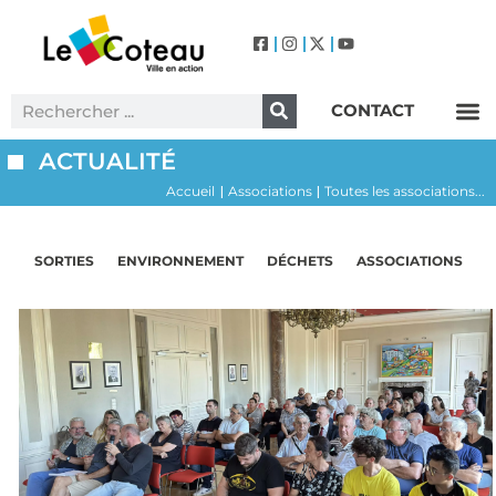
CONTACT
Label Villes et Villages Fleuris – Le Coteau (3 Fleurs)
ACTUALITÉ
Accueil
Associations
Toutes les associations...
|
|
SORTIES
ENVIRONNEMENT
DÉCHETS
ASSOCIATIONS