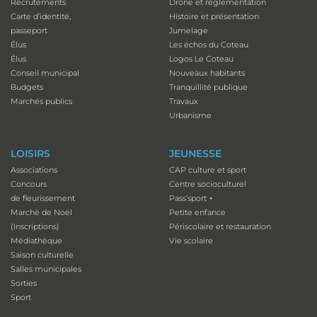
Recrutements
Drone et réglementation
Carte d’identité,
Histoire et présentation
passeport
Jumelage
Élus
Les échos du Coteau
Élus
Logos Le Coteau
Conseil municipal
Nouveaux habitants
Budgets
Tranquillité publique
Marchés publics
Travaux
Urbanisme
LOISIRS
JEUNESSE
Associations
CAP culture et sport
Concours
Centre socioculturel
de fleurissement
Pass’sport +
Marché de Noël
Petite enfance
(Inscriptions)
Périscolaire et restauration
Médiathèque
Vie scolaire
Saison culturelle
Salles municipales
Sorties
Sport