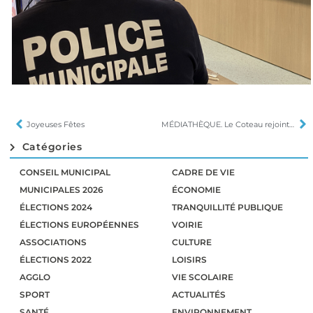
Joyeuses Fêtes
MÉDIATHÈQUE. Le Coteau rejoint le réseau de lecture publique de l’Agglo
Catégories
CONSEIL MUNICIPAL
CADRE DE VIE
MUNICIPALES 2026
ÉCONOMIE
ÉLECTIONS 2024
TRANQUILLITÉ PUBLIQUE
ÉLECTIONS EUROPÉENNES
VOIRIE
ASSOCIATIONS
CULTURE
ÉLECTIONS 2022
LOISIRS
AGGLO
VIE SCOLAIRE
SPORT
ACTUALITÉS
SANTÉ
ENVIRONNEMENT