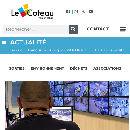
CONTACT
Label Villes et Villages Fleuris – Le Coteau (3 Fleurs)
ACTUALITÉ
Accueil
Tranquillité publique
VIDÉOPROTECTION. Le dispositif...
|
|
SORTIES
ENVIRONNEMENT
DÉCHETS
ASSOCIATIONS