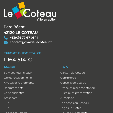
Parc Bécot
42120 LE COTEAU
+33(0)4 77 67 05 11
contact@mairie-lecoteau.fr
EFFORT BUDGÉTAIRE
1 164 514 €
MAIRIE
LA VILLE
Services municipaux
Canton du Coteau
Démarches en ligne
Commerce
Arrêtés et réglements
Conseils de quartier
Recrutements
Drone et réglementation
Carte d’identité,
Histoire et présentation
passeport
Jumelage
Élus
Les échos du Coteau
Élus
Logos Le Coteau
Conseil municipal
Nouveaux habitants