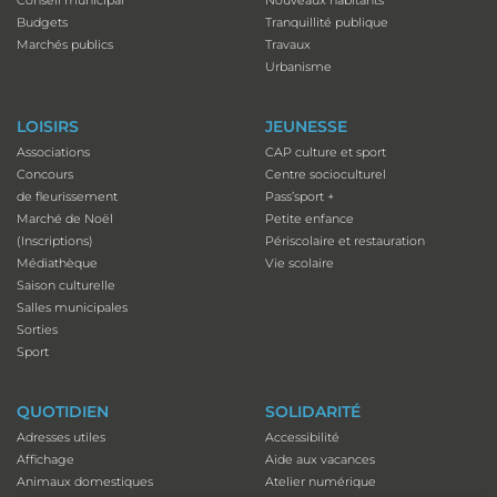
Budgets
Tranquillité publique
Marchés publics
Travaux
Urbanisme
LOISIRS
JEUNESSE
Associations
CAP culture et sport
Concours
Centre socioculturel
de fleurissement
Pass’sport +
Marché de Noël
Petite enfance
(Inscriptions)
Périscolaire et restauration
Médiathèque
Vie scolaire
Saison culturelle
Salles municipales
Sorties
Sport
QUOTIDIEN
SOLIDARITÉ
Adresses utiles
Accessibilité
Affichage
Aide aux vacances
Animaux domestiques
Atelier numérique