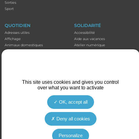
Sorties
Sport
QUOTIDIEN
SOLIDARITÉ
Adresses utiles
Accessibilité
Affichage
Aide aux vacances
Animaux domestiques
Atelier numérique
Appli illiwap©
Carte séniors
Cimetières
CCAS
Déchets
Colis de Noël
Emploi
EHPAD et Foyer-résidence
Fibre optique
Mutuelles communales
This site uses cookies and gives you control
Marché
Plan canicule
over what you want to activate
Santé et prévention
Portage de repas
Stationnement
Transports
OK, accept all
Deny all cookies
LES SERVICES DE LA VILLE DU COTEAU SONT ACCESSIBLES AUX
PERSONNES SOURDES ET MALENTENDANTES
Personalize
Mentions légales
Politique de confidentialité
Politique en matière de cookies