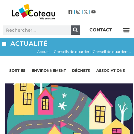
CONTACT
Label Villes et Villages Fleuris – Le Coteau (3 Fleurs)
ACTUALITÉ
Accueil
Conseils de quartier
Conseil de quartiers...
|
|
SORTIES
ENVIRONNEMENT
DÉCHETS
ASSOCIATIONS