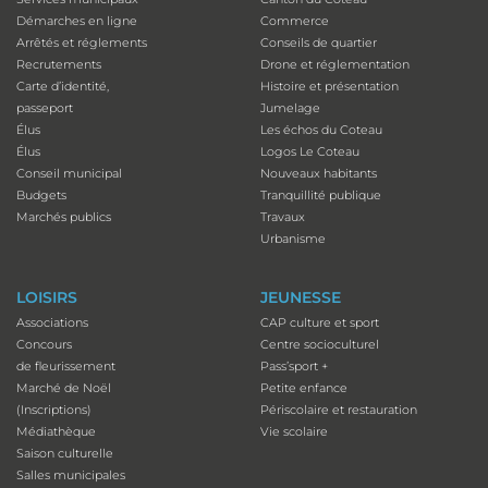
Démarches en ligne
Commerce
Arrêtés et réglements
Conseils de quartier
Recrutements
Drone et réglementation
Carte d’identité,
Histoire et présentation
passeport
Jumelage
Élus
Les échos du Coteau
Élus
Logos Le Coteau
Conseil municipal
Nouveaux habitants
Budgets
Tranquillité publique
Marchés publics
Travaux
Urbanisme
LOISIRS
JEUNESSE
Associations
CAP culture et sport
Concours
Centre socioculturel
de fleurissement
Pass’sport +
Marché de Noël
Petite enfance
(Inscriptions)
Périscolaire et restauration
Médiathèque
Vie scolaire
Saison culturelle
Salles municipales