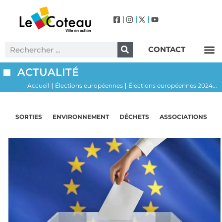
CONTACT
Label Villes et Villages Fleuris – Le Coteau (3 Fleurs)
ACTUALITÉ
Accueil
Élections européennes
Élections européennes 2024...
|
|
SORTIES
ENVIRONNEMENT
DÉCHETS
ASSOCIATIONS