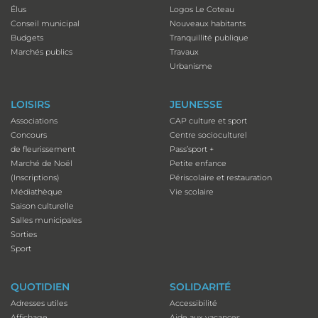
Élus
Logos Le Coteau
Conseil municipal
Nouveaux habitants
Budgets
Tranquillité publique
Marchés publics
Travaux
Urbanisme
LOISIRS
JEUNESSE
Associations
CAP culture et sport
Concours
Centre socioculturel
de fleurissement
Pass’sport +
Marché de Noël
Petite enfance
(Inscriptions)
Périscolaire et restauration
Médiathèque
Vie scolaire
Saison culturelle
Salles municipales
Sorties
Sport
QUOTIDIEN
SOLIDARITÉ
Adresses utiles
Accessibilité
Affichage
Aide aux vacances